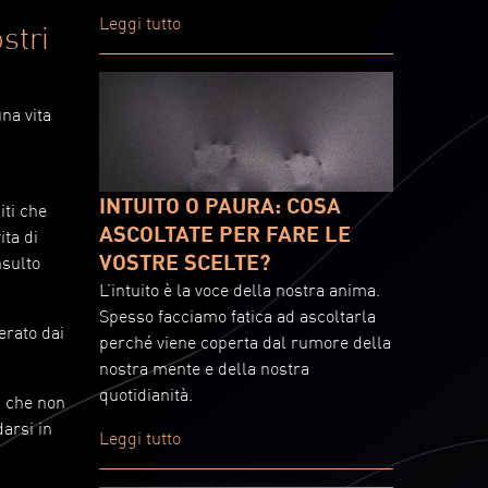
Leggi tutto
stri
na vita
INTUITO O PAURA: COSA
iti che
ASCOLTATE PER FARE LE
ita di
VOSTRE SCELTE?
nsulto
L’intuito è la voce della nostra anima.
Spesso facciamo fatica ad ascoltarla
erato dai
perché viene coperta dal rumore della
nostra mente e della nostra
quotidianità.
i che non
arsi in
Leggi tutto