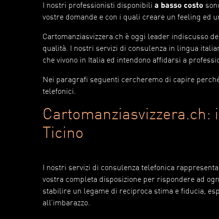
I nostri professionisti
disponibili
a basso costo
sono
vostre domande e con i quali creare un feeling ed u
Cartomanziasvizzera.ch è oggi leader indiscusso del
qualità. I nostri servizi di consulenza in lingua ital
che vivono in Italia ed intendono affidarsi a professi
Nei paragrafi seguenti cercheremo di capire perché 
telefonici.
Cartomanziasvizzera.ch: 
Ticino
I nostri servizi di consulenza telefonica rappresent
vostra completa disposizione per rispondere ad ogn
stabilire un legame di reciproca stima e fiducia, es
all’imbarazzo.