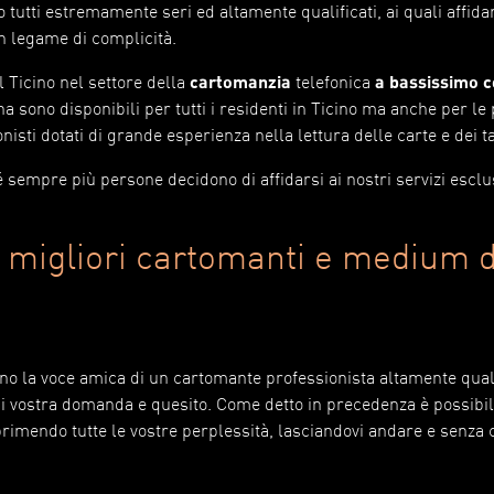
 tutti estremamente seri ed altamente qualificati, ai quali affidar
n legame di complicità.
 Ticino nel settore della
cartomanzia
telefonica
a bassissimo c
iana sono disponibili per tutti i residenti in Ticino ma anche per l
onisti dotati di grande esperienza nella lettura delle carte e dei t
sempre più persone decidono di affidarsi ai nostri servizi esclu
i migliori cartomanti e medium 
ano la voce amica di un cartomante professionista altamente quali
i vostra domanda e quesito. Come detto in precedenza è possibi
primendo tutte le vostre perplessità, lasciandovi andare e senza