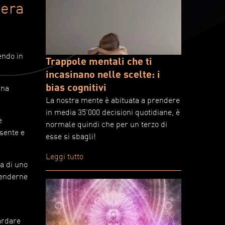
zera
endo in
Trappole mentali che ti
incasinano nelle scelte: i
bias cognitivi
una
La nostra mente è abituata a prendere
in media 35'000 decisioni quotidiane, è
e
normale quindi che per un terzo di
esente e
esse si sbagli!
Leggi tutto
ca di uno
prenderne
ardare