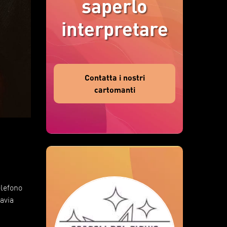
saperlo
interpretare
Contatta i nostri
cartomanti
elefono
tavia