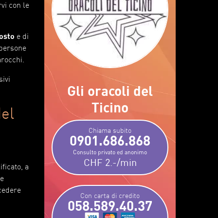
vi con le
osto
e di
e persone
arocchi.
sivi
Gli oracoli del
Ticino
del
Chiama subito
0901.686.868
Consulto privato ed anonimo
CHF 2.-/min
ficato, a
le
 cedere
Con carta di credito
058.589.40.37