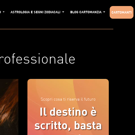
O
ASTROLOGIA E SEGNI ZODIACALI
BLOG CARTOMANZIA
CARTOMANTI
rofessionale
Scopri cosa ti riserva il futuro
Il destino è
scritto, basta