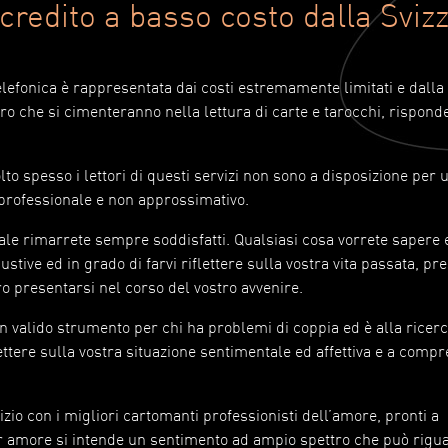
credito a basso costo dalla Sviz
telefonica è rappresentata dai costi estremamente limitati e dalla
oro che si cimenteranno nella lettura di carte e tarocchi, rispond
lto spesso i lettori di questi servizi non sono a disposizione per 
o professionale e non approssimativo.
quale rimarrete sempre soddisfatti. Qualsiasi cosa vorrete sapere 
stive ed in grado di farvi riflettere sulla vostra vita passata, pr
ro presentarsi nel corso del vostro avvenire.
 un valido strumento per chi ha problemi di coppia ed è alla ricer
lettere sulla vostra situazione sentimentale ed affettiva e a com
io con i migliori cartomanti professionisti dell’amore, pronti a
 amore si intende un sentimento ad ampio spettro che può rigu