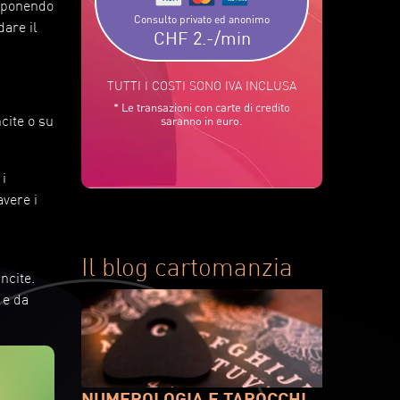
esponendo
Consulto privato ed anonimo
dare il
CHF 2.-/min
TUTTI I COSTI SONO IVA INCLUSA
* Le transazioni con carte di credito
cite o su
saranno in euro.
i
avere i
Il blog cartomanzia
ncite.
 e da
NUMEROLOGIA E TAROCCHI