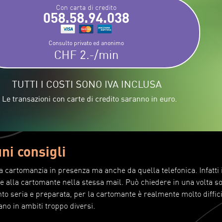
Con carta di credito
058.58.94.038
Consulto privato ed anonimo
CHF 2.-/min
TUTTI I COSTI SONO IVA INCLUSA
 Le transazioni con carte di credito saranno in euro.
ni consigli
a cartomanzia in presenza ma anche da quella telefonica. Infatti 
 alla cartomante nella stessa mail. Può chiedere in una volta s
anto seria e preparata, per la cartomante è realmente molto diffic
no in ambiti troppo diversi.