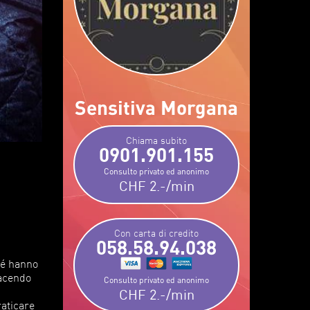
Sensitiva Morgana
Chiama subito
0901.901.155
Consulto privato ed anonimo
CHF 2.-/min
Con carta di credito
058.58.94.038
hé hanno
facendo
Consulto privato ed anonimo
CHF 2.-/min
raticare