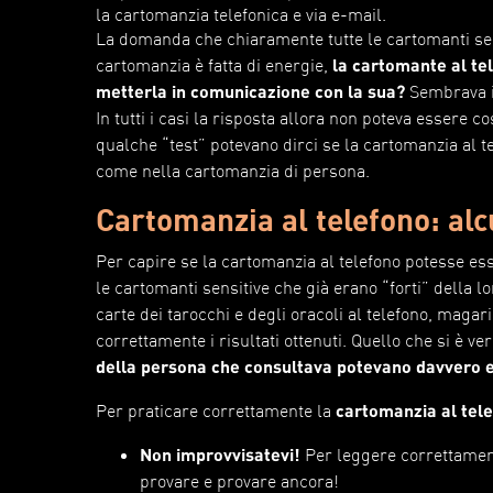
la cartomanzia telefonica e via e-mail.
La domanda che chiaramente tutte le cartomanti seri
cartomanzia è fatta di energie,
la cartomante al tel
metterla in comunicazione con la sua?
Sembrava 
In tutti i casi la risposta allora non poteva essere c
qualche “test” potevano dirci se la cartomanzia al t
come nella cartomanzia di persona.
Cartomanzia al telefono: alc
Per capire se la cartomanzia al telefono potesse es
le cartomanti sensitive che già erano “forti” della 
carte dei tarocchi e degli oracoli al telefono, magar
correttamente i risultati ottenuti. Quello che si è ve
della persona che consultava potevano davvero e
Per praticare correttamente la
cartomanzia al tel
Non improvvisatevi!
Per leggere correttamente
provare e provare ancora!