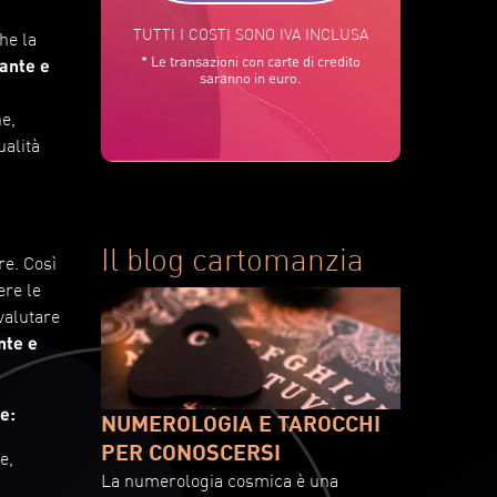
TUTTI I COSTI SONO IVA INCLUSA
he la
* Le transazioni con carte di credito
tante e
saranno in euro.
ne,
ualità
Il blog cartomanzia
re. Così
ere le
 valutare
nte e
e:
NUMEROLOGIA E TAROCCHI
PER CONOSCERSI
e,
La numerologia cosmica è una