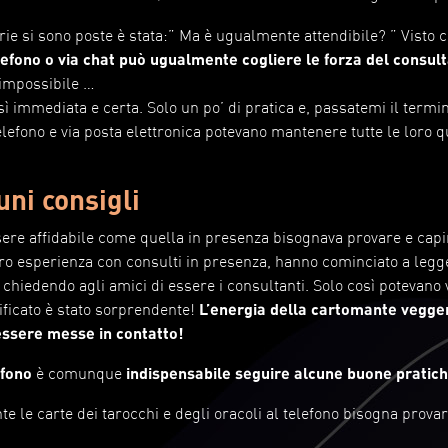
e si sono poste è stata:” Ma è ugualmente attendibile? ” Visto c
efono o via chat può ugualmente cogliere le forza del consul
impossibile …
osì immediata e certa. Solo un po’ di pratica e, passatemi il termi
elefono e via posta elettronica potevano mantenere tutte le loro q
uni consigli
sere affidabile come quella in presenza bisognava provare e capi
loro esperienza con consulti in presenza, hanno cominciato a legg
i chiedendo agli amici di essere i consultanti. Solo così potevano
rificato è stato sorprendente!
L’energia della cartomante vegge
ssere messe in contatto!
efono
è comunque
indispensabile seguire alcune buone pratich
 le carte dei tarocchi e degli oracoli al telefono bisogna provar