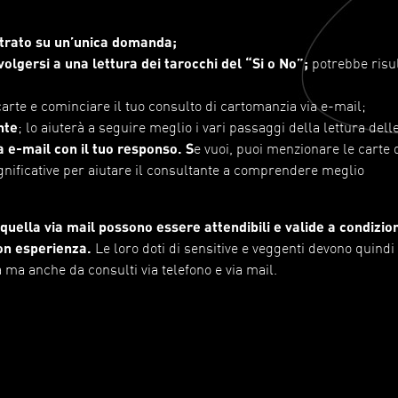
:
ntrato su un’unica domanda;
volgersi a una lettura dei tarocchi del “Si o No”;
potrebbe risu
arte e cominciare il tuo consulto di cartomanzia via e-mail;
nte
; lo aiuterà a seguire meglio i vari passaggi della lettura dell
ua e-mail con il tuo responso. S
e vuoi, puoi menzionare le carte 
significative per aiutare il consultante a comprendere meglio
quella via mail possono essere attendibili e valide a condizio
on esperienza.
Le loro doti di sensitive e veggenti devono quindi
 ma anche da consulti via telefono e via mail.