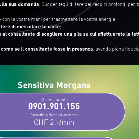
sulla sua domanda
. Suggeritegli di fare dei respiri profondi per t
e
con le vostre mani per trasmettere la vostra energia;
tere di mescolare le carte
;
e al consultante di scegliere una pila su cui effettuerete la le
li come se il consultante fosse in presenza
, avendo piena fiduci
Sensitiva Morgana
Chiama subito
0901.901.155
Consulto privato ed anonimo
CHF 2.-/min