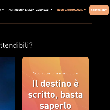
O
ASTROLOGIA E SEGNI ZODIACALI
BLOG CARTOMANZIA
CARTOMANTI
tendibili?
Scopri cosa ti riserva il futuro
Il destino è
scritto, basta
saperlo