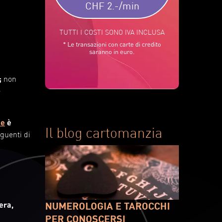
CHF 2.-/min
TUTTI I COSTI SONO IVA INCLUSA
* Le transazioni con carte di credito
saranno in euro.
;
non
e
te
è
Il blog cartomanzia
guenti di
era,
NUMEROLOGIA E TAROCCHI
PER CONOSCERSI