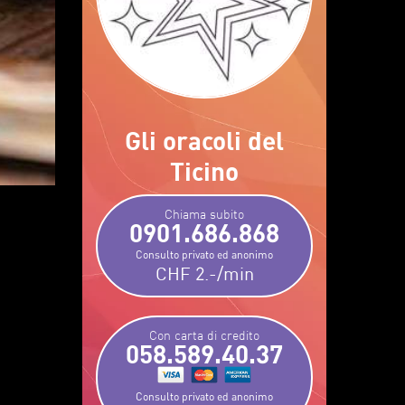
Gli oracoli del
Ticino
Chiama subito
0901.686.868
Consulto privato ed anonimo
CHF 2.-/min
Con carta di credito
058.589.40.37
Consulto privato ed anonimo