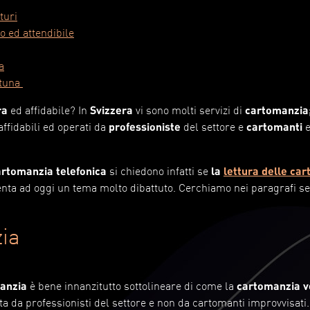
turi
o ed attendibile
a
rtuna
ra
ed affidabile? In
Svizzera
vi sono molti servizi di
cartomanzia
affidabili ed operati da
professioniste
del settore e
cartomanti
artomanzia telefonica
si chiedono infatti se
la
lettura delle car
nta ad oggi un tema molto dibattuto. Cerchiamo nei paragrafi se
zia
manzia
è bene innanzitutto sottolineare di come la
cartomanzia v
a da professionisti del settore e non da cartomanti improvvisati.