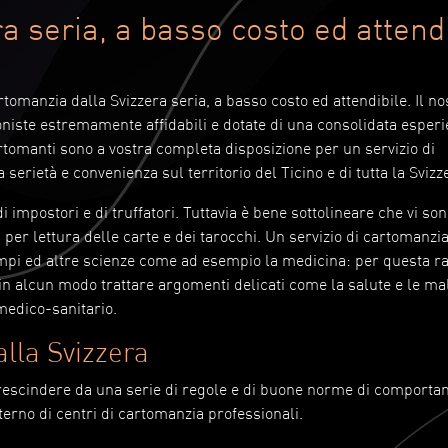
a seria, a basso costo ed attendi
omanzia dalla Svizzera seria, a basso costo ed attendibile. Il nos
iste estremamente affidabili e dotate di una consolidata esper
artomanti sono a vostra completa disposizione per un servizio di
serietà e convenienza sul territorio del Ticino e di tutta la Svizz
impostori e di truffatori. Tuttavia è bene sottolineare che vi so
i per lettura delle carte e dei tarocchi. Un servizio di cartomanzi
ampi ed altre scienze come ad esempio la medicina: per questa r
 in alcun modo trattare argomenti delicati come la salute e le mal
medico-sanitario.
lla Svizzera
prescindere da una serie di regole e di buone norme di comport
terno di centri di cartomanzia professionali.