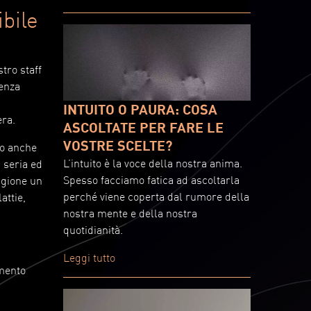
bile
tro staff
ienza
INTUITO O PAURA: COSA
era.
ASCOLTATE PER FARE LE
VOSTRE SCELTE?
no anche
L’intuito è la voce della nostra anima.
a seria ed
Spesso facciamo fatica ad ascoltarla
agione un
perché viene coperta dal rumore della
attie,
nostra mente e della nostra
quotidianità.
Leggi tutto
amento