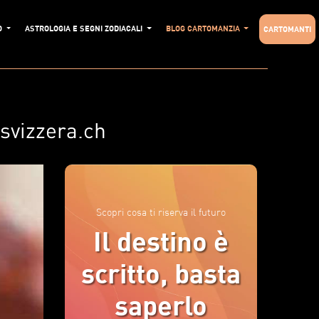
O
ASTROLOGIA E SEGNI ZODIACALI
BLOG CARTOMANZIA
CARTOMANTI
asvizzera.ch
Scopri cosa ti riserva il futuro
Il destino è
scritto, basta
saperlo