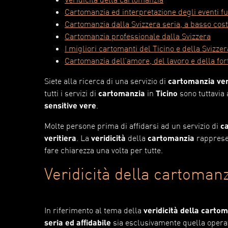
Cartomanzia ed interpretazione degli eventi fu
Cartomanzia dalla Svizzera seria, a basso cost
Cartomanzia professionale dalla Svizzera
I migliori cartomanti del Ticino e della Svizzer
Cartomanzia dell’amore, del lavoro e della fo
Siete alla ricerca di una servizio di
cartomanzia ve
tutti i servizi di
cartomanzia
in
Ticino
sono tuttavia 
sensitive vere
.
Molte persone prima di affidarsi ad un servizio di
c
veritiera
. La
veridicità
della
cartomanzia
rapprese
fare chiarezza una volta per tutte.
Veridicità della cartoman
In riferimento al tema della
veridicità della carto
seria ed affidabile
sia esclusivamente quella operat