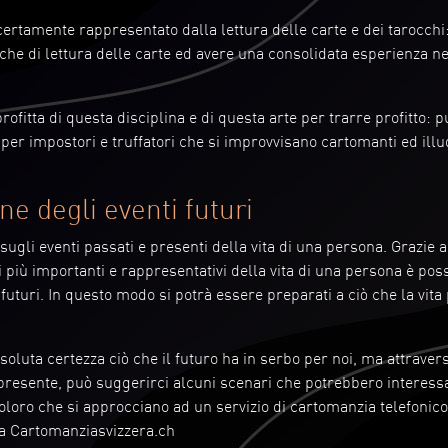
certamente rappresentato dalla lettura delle carte e dei tarocchi
che di lettura delle carte ed avere una consolidata esperienza ne
fitta di questa disciplina e di questa arte per trarre profitto: 
 per impostori e truffatori che si improvvisano cartomanti ed ill
e degli eventi futuri
ugli eventi passati e presenti della vita di una persona. Grazie 
i più importanti e rappresentativi della vita di una persona è poss
 futuri. In questo modo si potrà essere preparati a ciò che la vita
soluta certezza ciò che il futuro ha in serbo per noi, ma attraver
 presente, può suggerirci alcuni scenari che potrebbero interessa
coloro che si approcciano ad un servizio di cartomanzia telefonico
da Cartomanziasvizzera.ch