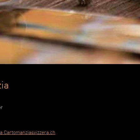
zia
er
i a Cartomanziasvizzera.ch