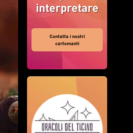
interpretare
Contatta i nostri
cartomanti