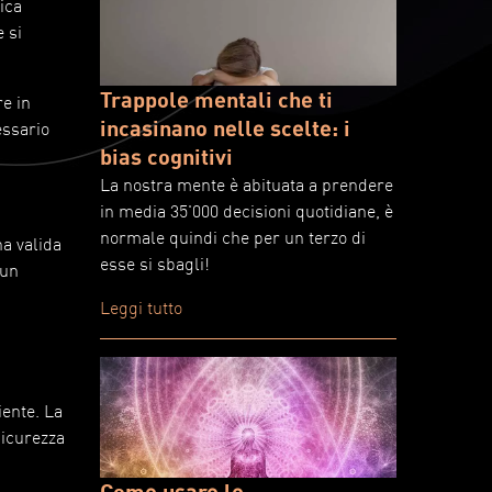
ica
 si
Trappole mentali che ti
re in
incasinano nelle scelte: i
essario
bias cognitivi
La nostra mente è abituata a prendere
in media 35'000 decisioni quotidiane, è
normale quindi che per un terzo di
na valida
esse si sbagli!
 un
Leggi tutto
iente. La
sicurezza
Come usare le