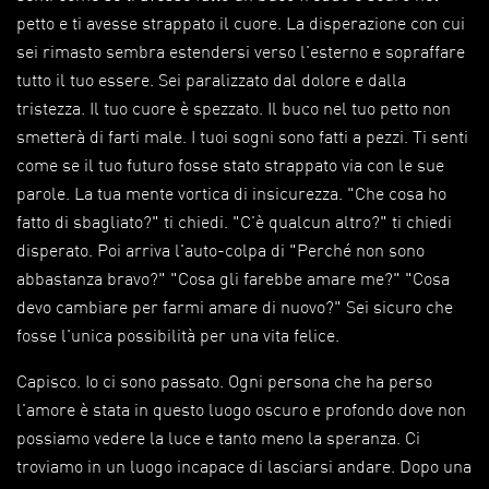
petto e ti avesse strappato il cuore. La disperazione con cui
sei rimasto sembra estendersi verso l'esterno e sopraffare
tutto il tuo essere. Sei paralizzato dal dolore e dalla
tristezza. Il tuo cuore è spezzato. Il buco nel tuo petto non
smetterà di farti male. I tuoi sogni sono fatti a pezzi. Ti senti
come se il tuo futuro fosse stato strappato via con le sue
parole. La tua mente vortica di insicurezza. "Che cosa ho
fatto di sbagliato?" ti chiedi. "C'è qualcun altro?" ti chiedi
disperato. Poi arriva l'auto-colpa di "Perché non sono
abbastanza bravo?" "Cosa gli farebbe amare me?" "Cosa
devo cambiare per farmi amare di nuovo?" Sei sicuro che
fosse l'unica possibilità per una vita felice.
Capisco. Io ci sono passato. Ogni persona che ha perso
l'amore è stata in questo luogo oscuro e profondo dove non
possiamo vedere la luce e tanto meno la speranza. Ci
troviamo in un luogo incapace di lasciarsi andare. Dopo una