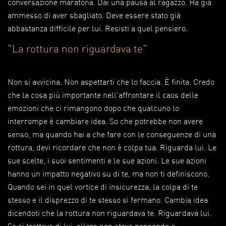
conversazione maratona. Dai una pausa al ragazzo. Ha già
ammesso di aver sbagliato. Deve essere stato già
abbastanza difficile per lui. Resisti a quel pensiero.
"La rottura non riguardava te"
Non si avvicina. Non aspettarti che lo faccia. È finita. Credo
che la cosa più importante nell'affrontare il caos delle
emozioni che ci rimangono dopo che qualcuno lo
interrompe è cambiare idea. So che potrebbe non avere
senso, ma quando hai a che fare con le conseguenze di una
rottura, devi ricordare che non è colpa tua. Riguarda lui. Le
sue scelte, i suoi sentimenti e le sue azioni. Le sue azioni
hanno un impatto negativo su di te, ma non ti definiscono.
Quando sei in quel vortice di insicurezza, la colpa di te
stesso e il disprezzo di te stesso si fermano. Cambia idea
dicendoti che la rottura non riguardava te. Riguardava lui.
Se si trattava di lui, allora non stava pensando o